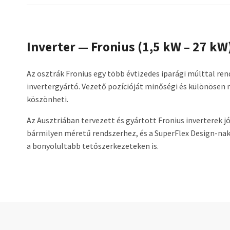
Inverter — Fronius (1,5 kW – 27 kW
Az osztrák Fronius egy több évtizedes iparági múlttal r
invertergyártó. Vezető pozícióját minőségi és különöse
köszönheti.
Az Ausztriában tervezett és gyártott Fronius inverterek 
bármilyen méretű rendszerhez, és a SuperFlex Design-n
a bonyolultabb tetőszerkezeteken is.