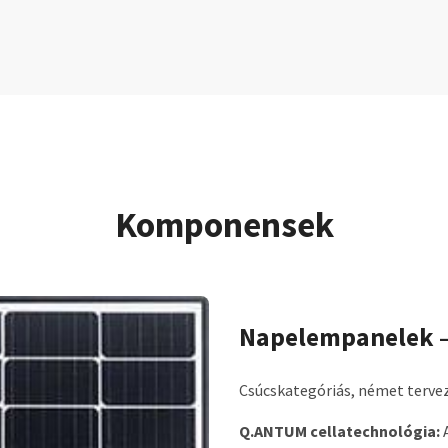
Komponensek
Napelempanelek —
Csúcskategóriás, német tervez
Q.ANTUM cellatechnológia:
A