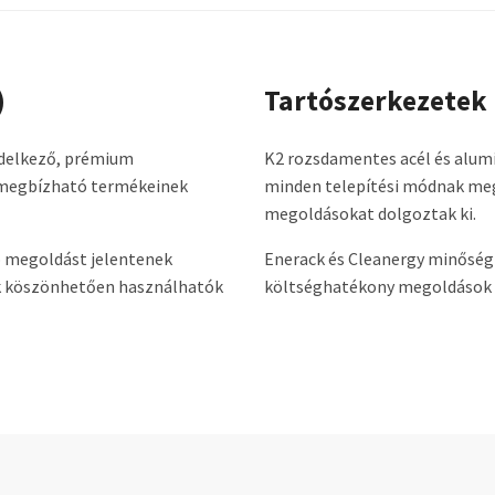
)
Tartószerkezetek
endelkező, prémium
K2 rozsdamentes acél és alum
n megbízható termékeinek
minden telepítési módnak megf
megoldásokat dolgoztak ki.
jó megoldást jelentenek
Enerack és Cleanergy minőségi
ak köszönhetően használhatók
költséghatékony megoldások üz