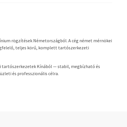
ínium rögzítések Németországból. A cég német mérnökei
elelő, teljes körű, komplett tartószerkezeti
 tartószerkezetek Kínából — stabil, megbízható és
leti és professzionális célra.