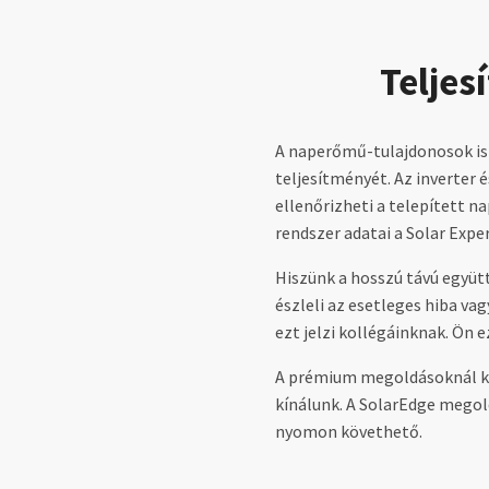
Teljes
A naperőmű-tulajdonosok is
teljesítményét. Az inverter
ellenőrizheti a telepített n
rendszer adatai a Solar Expe
Hiszünk a hosszú távú együt
észleli az esetleges hiba va
ezt jelzi kollégáinknak. Ön
A prémium megoldásoknál kié
kínálunk. A SolarEdge mego
nyomon követhető.