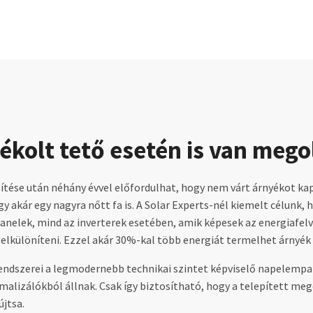
ékolt tető esetén is van mego
tése után néhány évvel előfordulhat, hogy nem várt árnyékot kap
y akár egy nagyra nőtt fa is. A Solar Experts-nél kiemelt célunk,
anelek, mind az inverterek esetében, amik képesek az energiafelv
elkülöníteni. Ezzel akár 30%-kal több energiát termelhet árnyék 
endszerei a legmodernebb technikai szintet képviselő napelempa
alizálókból állnak. Csak így biztosítható, hogy a telepített meg
újtsa.