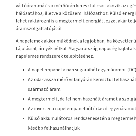
váltóárammá és a mérőórán keresztül csatlakozik az egés
hálózatához, illetve a közüzemi hálózathoz. Külső energi
lehet raktározni is a megtermelt energiát, ezzel akár te
áramszolgáltatójától.
A napelemek akkor működnek a legjobban, ha közvetlenül
tájolással, árnyék nélkül. Magyarország napos éghajlata 
napelemes rendszerek telepítéséhez.
A napelempanel a nap sugaraiból egyenáramot (DC) á
Az oda-vissza mérő villanyórán keresztül felhasználá
származó áram.
A megtermelt, de fel nem használt áramot a szolgál
Az inverter a napelempanelből érkező egyenáramot
Külső akkumulátoros rendszer esetén a megtermelt
később felhasználhatjuk.