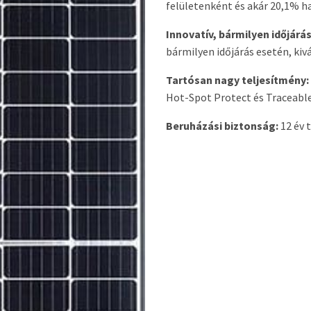
felületenként és akár 20,1% h
Innovatív, bármilyen időjárá
bármilyen időjárás esetén, kiv
Tartósan nagy teljesítmény:
Hot-Spot Protect és Traceabl
Beruházási biztonság:
12 év 