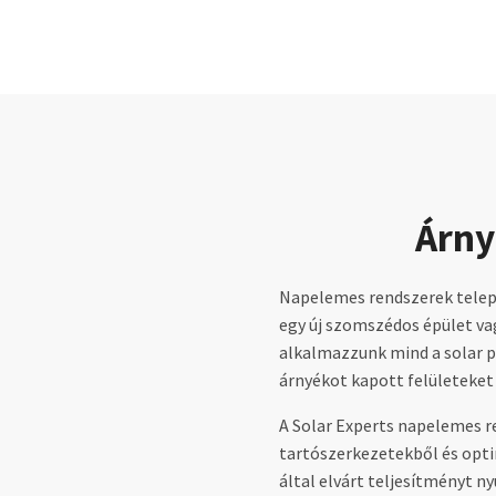
Árny
Napelemes rendszerek telepí
egy új szomszédos épület vag
alkalmazzunk mind a solar p
árnyékot kapott felületeket 
A Solar Experts napelemes r
tartószerkezetekből és optim
által elvárt teljesítményt ny