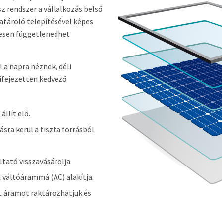
z rendszer a vállalkozás belső
atároló telepítésével képes
ljesen függetlenedhet
 a napra néznek, déli
kifejezetten kedvező
llít elő.
sra kerül a tiszta forrásból
tató visszavásárolja.
 váltóárammá (AC) alakítja.
 áramot raktározhatjuk és