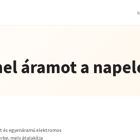
V
el áramot a nape
át és egyenáramú elektromos
erbe, mely átalakítja