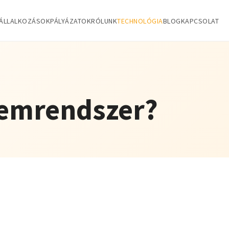
ÁLLALKOZÁSOK
PÁLYÁZATOK
RÓLUNK
TECHNOLÓGIA
BLOG
KAPCSOLAT
lemrendszer?