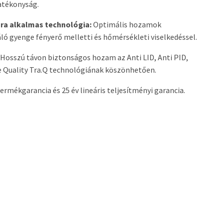
atékonyság.
sra alkalmas technológia:
Optimális hozamok
áló gyenge fényerő melletti és hőmérsékleti viselkedéssel.
Hosszú távon biztonságos hozam az Anti LID, Anti PID,
e Quality Tra.Q technológiának köszönhetően.
termékgarancia és 25 év lineáris teljesítményi garancia.