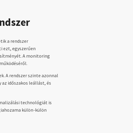
endszer
ik a rendszer
ti ezt, egyszerűen
esítményét. A monitoring
r működéséről.
k. A rendszer szinte azonnal
az időszakos leállást, és
alizálási technológiát is
rgiahozama külön-külön