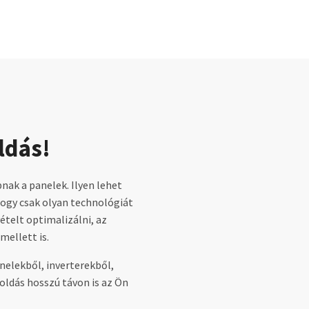
ldás!
nak a panelek. Ilyen lehet
 hogy csak olyan technológiát
ételt optimalizálni, az
mellett is.
nelekből, inverterekből,
oldás hosszú távon is az Ön