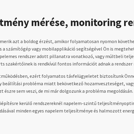
ítmény mérése, monitoring r
merik azt a boldog érzést, amikor folyamatosan nyomon követhet
 és a számítógép vagy mobilapplikáció segítségével Ön is megtehe
apelemes rendszer adott pillanatra vonatkozó, vagy múltbeli telj
rts szakértőinek is rendkívül fontos információt adnak a rendsze
tműködésben, ezért folyamatos távfelügyeletet biztosítunk Önne
gy beállítási probléma miatt bekövetkező hozamveszteséget, vagy 
 ezt észre sem veszi, de mi már dolgozunk a probléma megoldásán.
pítésre kerülő rendszereknél napelem-szintű teljesítményoptim
ldásával minden egyes napelem teljesítménye és halmozott ene